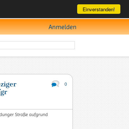
Einverstanden!
Anmelden
ziger
0
fgr
ldunger Straße aufgrund