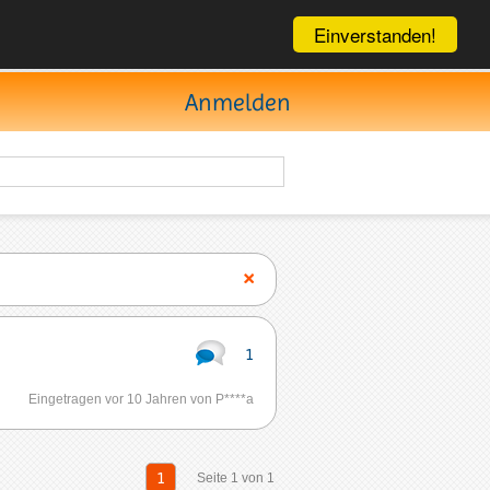
Einverstanden!
Anmelden
1
Eingetragen vor 10 Jahren von P****a
1
Seite 1 von 1