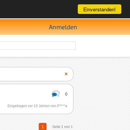
Einverstanden!
Anmelden
0
Eingetragen vor 10 Jahren von P****a
1
Seite 1 von 1