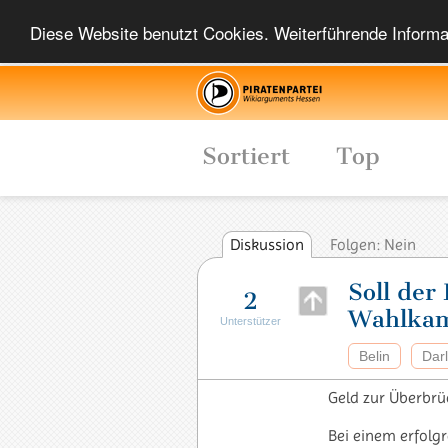
Diese Website benutzt Cookies. Weiterführende Informat
Sortiert
Top
Diskussion
Folgen: Nein
Soll der
2
Wahlkam
Unterstützer
Belin
Dar
Geld zur Überbrüc
Bei einem erfolg