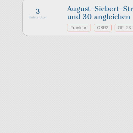
August-Siebert-St
3
und 30 angleichen
Unterstützer
Frankfurt
OBR2
OF_23-