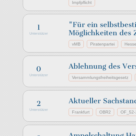
Impfpflicht
"Für ein selbstbes
1
Möglichkeiten des Z
Unterstützer
vMB
Piratenpartei
Hess
Ablehnung des Ver
0
Unterstützer
Versammlungsfreiheitsgesetz
Aktueller Sachsta
2
Unterstützer
Frankfurt
OBR2
OF_52-
Ampelschaltung Ha