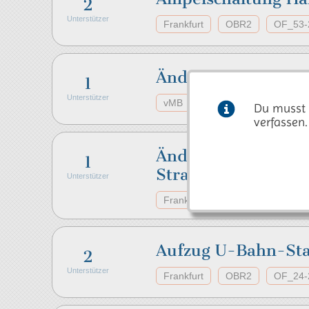
2
Unterstützer
Frankfurt
OBR2
OF_53-
Änderung Benutze
1
Unterstützer
vMB
owncloud
Nutzung
Du musst 
verfassen.
Änderung der Vorf
1
Straße/Landgrafen
Unterstützer
Frankfurt
OBR2
OF_45-
Aufzug U-Bahn-Sta
2
Unterstützer
Frankfurt
OBR2
OF_24-